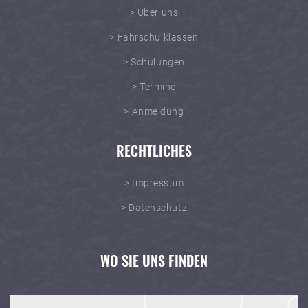
> Über uns
> Fahrschulklassen
> Schulungen
> Termine
> Anmeldung
RECHTLICHES
> Impressum
> Datenschutz
WO SIE UNS FINDEN