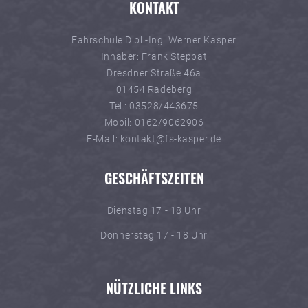
KONTAKT
Fahrschule Dipl.-Ing. Werner Kasper
Inhaber: Frank Steppat
Dresdner Straße 46a
01454 Radeberg
Tel.: 03528/443675
Mobil: 0162/9062906
E-Mail: kontakt@fs-kasper.de
GESCHÄFTSZEITEN
Dienstag 17 - 18 Uhr
Donnerstag 17 - 18 Uhr
NÜTZLICHE LINKS