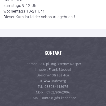
samstags 9-12 Uhr,
wochentags 18-21 Uhr
Dieser Kurs ist leider schon ausgebucht!
KONTAKT
Fahrschule Dipl.-Ing. Werner Kasper
Inhaber: Frank Steppat
Dresdner Straße 46a
01454 Radeberg
Tel.: 03528/443675
Mobil: 0162/9062906
E-Mail: kontakt@fs-kasper.de